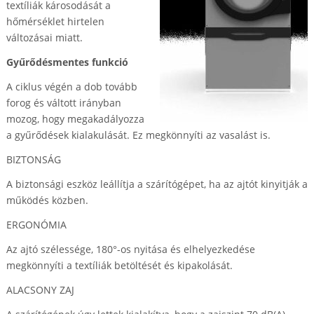
textíliák károsodását a
hőmérséklet hirtelen
változásai miatt.
Gyűrődésmentes funkció
A ciklus végén a dob tovább
forog és váltott irányban
mozog, hogy megakadályozza
a gyűrődések kialakulását. Ez megkönnyíti az vasalást is.
BIZTONSÁG
A biztonsági eszköz leállítja a szárítógépet, ha az ajtót kinyitják a
működés közben.
ERGONÓMIA
Az ajtó szélessége, 180°-os nyitása és elhelyezkedése
megkönnyíti a textíliák betöltését és kipakolását.
ALACSONY ZAJ