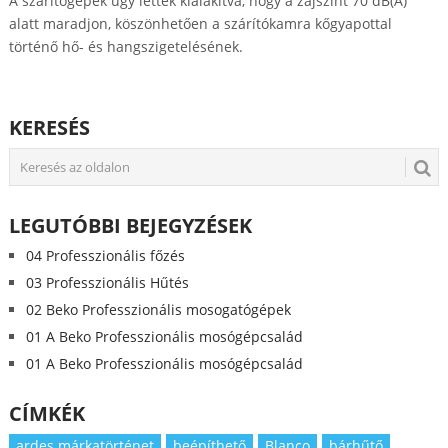
A szárítógépek úgy lettek kialakítva, hogy a zajszint 70 dB(A)
alatt maradjon, köszönhetően a szárítókamra kőgyapottal
történő hő- és hangszigetelésének.
KERESÉS
LEGUTÓBBI BEJEGYZÉSEK
04 Professzionális főzés
03 Professzionális Hűtés
02 Beko Professzionális mosogatógépek
01 A Beko Professzionális mosógépcsalád
01 A Beko Professzionális mosógépcsalád
CÍMKÉK
ardes márkatörténet
beépíthető
Blanco
bárhűtő