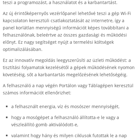
teszi a programozást, a használatot és a karbantartást.
Az új érintőképernyős vezérlőpanel lehetővé teszi a gép Wi-Fi
kapcsolaton keresztüli csatlakoztatását az internetre, így a
panel korlátlan mennyiségű információt képes továbbítani a
felhasználónak, beleértve az összes gazdasági és működési
előnyt. Ez nagy segítséget nyújt a termelési költségek
optimalizálásában.
Ez az innovatív megoldás leegyszerűsíti az üzleti működést: a
tisztítási folyamatok kezelésétől a gépek működésének nyomon
követéséig, sőt a karbantartás megelőzésének lehetőségéig.
A felhasználó a nap végén Portálon vagy Táblagépen keresztül
számos információt ellenőrizhet:
a felhasznált energia, víz és mosószer mennyiségét,
hogy a mosógépet a felhasználó állította-e le vagy a
vészleállító gomb aktiválódott-e,
valamint hogy hány és milyen ciklusok futottak le a nap