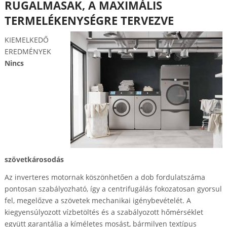
RUGALMASAK, A MAXIMÁLIS
TERMELÉKENYSÉGRE TERVEZVE
KIEMELKEDŐ
EREDMÉNYEK
Nincs
szövetkárosodás
Az inverteres motornak köszönhetően a dob fordulatszáma
pontosan szabályozható, így a centrifugálás fokozatosan gyorsul
fel, megelőzve a szövetek mechanikai igénybevételét. A
kiegyensúlyozott vízbetöltés és a szabályozott hőmérséklet
együtt garantálja a kíméletes mosást, bármilyen textípus