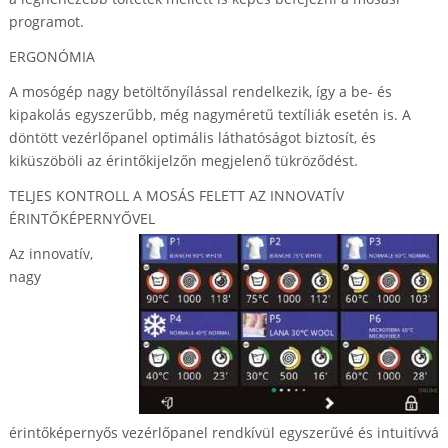
programot.
ERGONÓMIA
A mosógép nagy betöltőnyílással rendelkezik, így a be- és
kipakolás egyszerűbb, még nagyméretű textíliák esetén is. A
döntött vezérlőpanel optimális láthatóságot biztosít, és
kiküszöböli az érintőkijelzőn megjelenő tükröződést.
TELJES KONTROLL A MOSÁS FELETT AZ INNOVATÍV
ÉRINTŐKÉPERNYŐVEL
Az innovatív,
nagy
érintőképernyős vezérlőpanel rendkívül egyszerűvé és intuitívvá