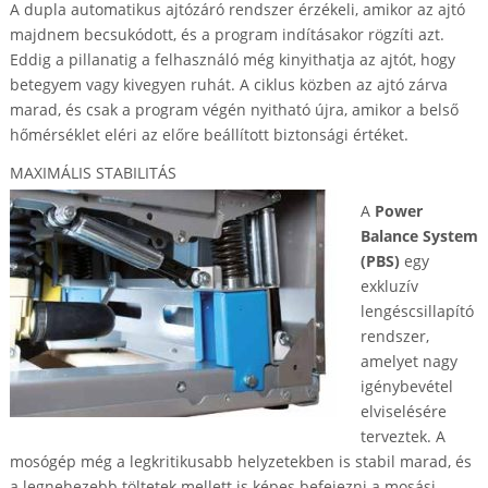
A dupla automatikus ajtózáró rendszer érzékeli, amikor az ajtó
majdnem becsukódott, és a program indításakor rögzíti azt.
Eddig a pillanatig a felhasználó még kinyithatja az ajtót, hogy
betegyem vagy kivegyen ruhát. A ciklus közben az ajtó zárva
marad, és csak a program végén nyitható újra, amikor a belső
hőmérséklet eléri az előre beállított biztonsági értéket.
MAXIMÁLIS STABILITÁS
A
Power
Balance System
(PBS)
egy
exkluzív
lengéscsillapító
rendszer,
amelyet nagy
igénybevétel
elviselésére
terveztek. A
mosógép még a legkritikusabb helyzetekben is stabil marad, és
a legnehezebb töltetek mellett is képes befejezni a mosási