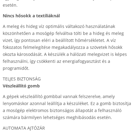
esetén.
Nincs hősokk a textíliáknál
A meleg és hideg víz optimális váltakozó használatának
köszönhetően a mosógép felváltva tölti be a hideg és meleg
vizet, így pontosan eléri a beállított hőmérsékletet. A víz
fokozatos felmelegítése megakadályozza a szövetek hősokk
okozta károsodását. A készülék a hálózati melegvizet is képes
felhasználni, így csökkenti az energiafogyasztást és a
programidőt.
TELJES BIZTONSÁG
Vészleállító gomb
A gépek vészleállító gombbal vannak felszerelve, amely
lenyomáskor azonnal leállítja a készüléket. Ez a gomb biztosítja
a mosógép elektromos biztonságos állapotát a felhasználó
számára bármilyen lehetséges meghibásodás esetén.
AUTOMATA AJTÓZÁR