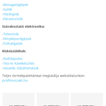
-
Mosogatógépek
-
Sütők
-
Főzőlapok
-
Páraelszívók
Szórakoztató elektronika:
-
Televíziók
-
Fényképezőgépek
-
Fülhallgatók
Kiskészülékek:
-
Padlóápolás
-
Tea és Kávékészítés
-
Vasalók, Gőzállomások
Teljes termékpalettánkat megtalálja weboldalunkon:
profimuszaki.hu