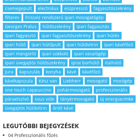
csemegepult
electrolux
eszpresszó
fagyasztószekrény
filteres
Frissvíz rendszerű ipari mosogatógép
Georges Pralus
hűtőszekrény
ipari fagyasztás
ipari fagyasztó
ipari fagyasztószekrény
ipari hűtés
ipari hűtő
ipari hűtőpult
ipari hűtővitrin
ipari kávéfőző
ipari mángorló
ipari sokkoló
ipari vasalógép
ipari üvegajtós hűtőszekrény
iprai borhűtő
italhűtő
Jura
kapszulás
konyha
kávé
kávéfőző
kávékapszula
Kész van
Liebherr
mosogató
mosógép
one touch cappuccino
pohármosogató
professzionális
páraelszívó
sous vide
tányérmosogató
új energiacimke
üvegajtós hűtővitrin
őrölt kávé
LEGUTÓBBI BEJEGYZÉSEK
04 Professzionális főzés