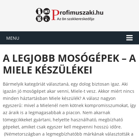
MENU
A LEGJOBB MOSÓGÉPEK – A
MIELE KÉSZÜLÉKEI
Bármelyik kategóriát választaná, egy dolog biztosan igaz. Aki
igazán jó mosógépet akar venni, Miele-t vesz. Akkor miért nincs
minden háztartásban Miele készülék? A válasz nagyon
egyszerű: mivel a Mielenél nem kötnek kompromisszumokat, így
az áraik is a legmagasabbak a piacon. Nem akarnak
tömegcikkeket gyártani, helyette használható, megbízható
gépeket, amiket csak egyszer kell megvenni hosszú időre.
(Németországban a legmegbízhatóbb márkának választották a