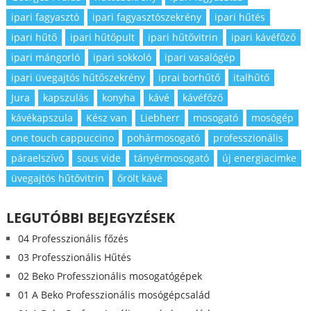
ipari fagyasztó
ipari fagyasztószekrény
ipari hűtés
ipari hűtő
ipari hűtőpult
ipari hűtővitrin
ipari kávéfőző
ipari mángorló
ipari sokkoló
ipari vasalógép
ipari üvegajtós hűtőszekrény
iprai borhűtő
italhűtő
Jura
kapszulás
konyha
kávé
kávéfőző
kávékapszula
Kész van
Liebherr
mosogató
mosógép
one touch cappuccino
pohármosogató
professzionális
páraelszívó
sous vide
tányérmosogató
új energiacimke
üvegajtós hűtővitrin
őrölt kávé
LEGUTÓBBI BEJEGYZÉSEK
04 Professzionális főzés
03 Professzionális Hűtés
02 Beko Professzionális mosogatógépek
01 A Beko Professzionális mosógépcsalád