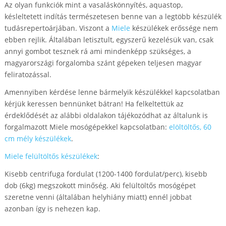
Az olyan funkciók mint a vasaláskönnyítés, aquastop,
késleltetett indítás természetesen benne van a legtöbb készülék
tudásrepertoárjában. Viszont a
Miele
készülékek erőssége nem
ebben rejlik. Általában letisztult, egyszerű kezelésük van, csak
annyi gombot tesznek rá ami mindenképp szükséges, a
magyarországi forgalomba szánt gépeken teljesen magyar
feliratozással.
Amennyiben kérdése lenne bármelyik készülékkel kapcsolatban
kérjük keressen bennünket bátran! Ha felkeltettük az
érdeklődését az alábbi oldalakon tájékozódhat az általunk is
forgalmazott Miele mosógépekkel kapcsolatban:
elöltöltős, 60
cm mély készülékek
.
Miele felültöltős készülékek
:
Kisebb centrifuga fordulat (1200-1400 fordulat/perc), kisebb
dob (6kg) megszokott minőség. Aki felültöltős mosógépet
szeretne venni (általában helyhiány miatt) ennél jobbat
azonban így is nehezen kap.