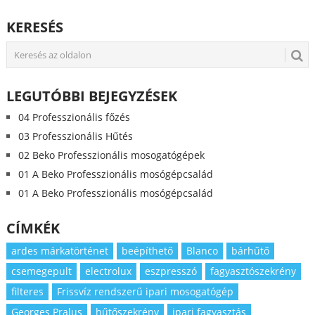
KERESÉS
LEGUTÓBBI BEJEGYZÉSEK
04 Professzionális főzés
03 Professzionális Hűtés
02 Beko Professzionális mosogatógépek
01 A Beko Professzionális mosógépcsalád
01 A Beko Professzionális mosógépcsalád
CÍMKÉK
ardes márkatörténet
beépíthető
Blanco
bárhűtő
csemegepult
electrolux
eszpresszó
fagyasztószekrény
filteres
Frissvíz rendszerű ipari mosogatógép
Georges Pralus
hűtőszekrény
ipari fagyasztás