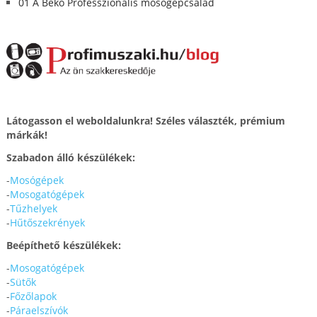
01 A Beko Professzionális mosógépcsalád
Látogasson el weboldalunkra! Széles választék, prémium
márkák!
Szabadon álló készülékek:
-
Mosógépek
-
Mosogatógépek
-
Tűzhelyek
-
Hűtőszekrények
Beépíthető készülékek:
-
Mosogatógépek
-
Sütők
-
Főzőlapok
-
Páraelszívók