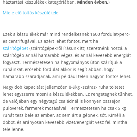
háztartási készülékek kategóriában.
Minden évben.
)
Miele elöltöltős készülékek
:
Ezek a készülékek már mind rendelkeznek 1600 fordulat/perc-
es centrifugával. Ez azért lehet fontos, mert ha
szárítógépet
(szárítógépekről írásunk itt) szeretnénk hozzá, a
szárítógép annál hamarabb végez, és annál kevesebb energiát
fogyaszt. Természetesen ha hagyományos úton szárítjuk a
ruháinkat, erősebb fordulat akkor is segít abban, hogy
hamarabb száradjanak, ami például télen nagyon fontos lehet.
Nagy dob kapacitás: jellemzően 8-9kg -száraz- ruha töltetet
lehet egyszerre mosni a készülékekben. Ez rengetegnek tűnhet,
de valójában egy négytagú családnál is könnyen összejön
pulóverek, farmerek mosásával. Természetesen ha csak 5 kg
ruhát tesz bele az ember, az sem árt a gépnek, sőt. Kíméli a
dobot, és arányosan kevesebb vizet/energiát vesz fel, mintha
tele lenne.