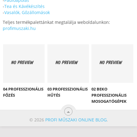
-
Padlóápolás
-
Tea és Kávékészítés
-
Vasalók, Gőzállomások
Teljes termékpalettánkat megtalálja weboldalunkon:
profimuszaki.hu
04 PROFESSZIONÁLIS
03 PROFESSZIONÁLIS
02 BEKO
FŐZÉS
HŰTÉS
PROFESSZIONÁLIS
MOSOGATÓGÉPEK
© 2026
PROFI MŰSZAKI ONLINE BLOG
.