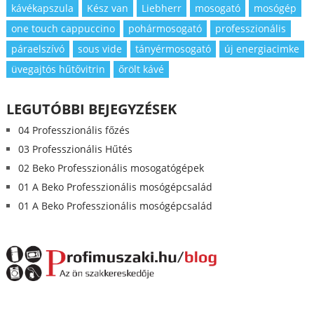
kávékapszula
Kész van
Liebherr
mosogató
mosógép
one touch cappuccino
pohármosogató
professzionális
páraelszívó
sous vide
tányérmosogató
új energiacimke
üvegajtós hűtővitrin
őrölt kávé
LEGUTÓBBI BEJEGYZÉSEK
04 Professzionális főzés
03 Professzionális Hűtés
02 Beko Professzionális mosogatógépek
01 A Beko Professzionális mosógépcsalád
01 A Beko Professzionális mosógépcsalád