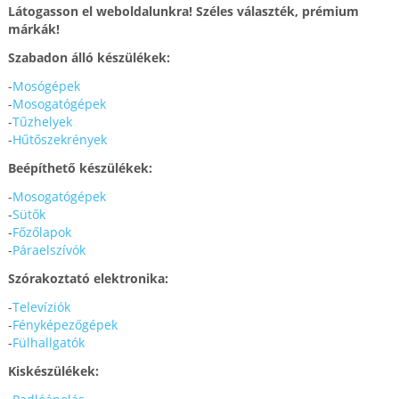
Látogasson el weboldalunkra! Széles választék, prémium
márkák!
Szabadon álló készülékek:
-
Mosógépek
-
Mosogatógépek
-
Tűzhelyek
-
Hűtőszekrények
Beépíthető készülékek:
-
Mosogatógépek
-
Sütők
-
Főzőlapok
-
Páraelszívók
Szórakoztató elektronika:
-
Televíziók
-
Fényképezőgépek
-
Fülhallgatók
Kiskészülékek: