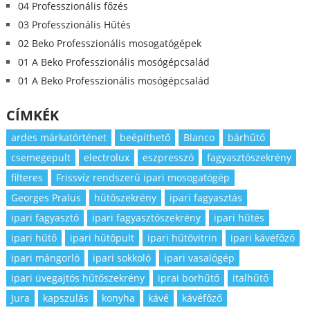
04 Professzionális főzés
03 Professzionális Hűtés
02 Beko Professzionális mosogatógépek
01 A Beko Professzionális mosógépcsalád
01 A Beko Professzionális mosógépcsalád
CÍMKÉK
ardes márkatörténet
beépíthető
Blanco
bárhűtő
csemegepult
electrolux
eszpresszó
fagyasztószekrény
filteres
Frissvíz rendszerű ipari mosogatógép
Georges Pralus
hűtőszekrény
ipari fagyasztás
ipari fagyasztó
ipari fagyasztószekrény
ipari hűtés
ipari hűtő
ipari hűtőpult
ipari hűtővitrin
ipari kávéfőző
ipari mángorló
ipari sokkoló
ipari vasalógép
ipari üvegajtós hűtőszekrény
iprai borhűtő
italhűtő
Jura
kapszulás
konyha
kávé
kávéfőző