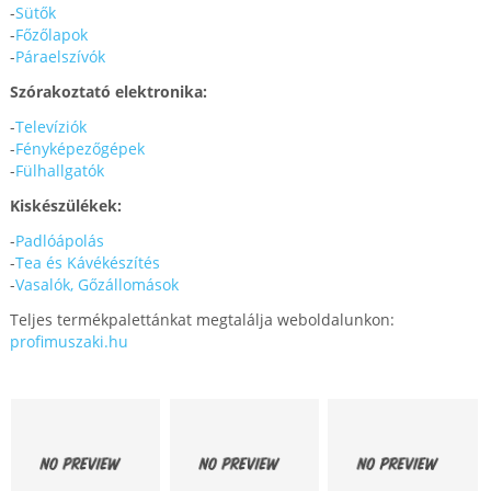
-
Sütők
-
Főzőlapok
-
Páraelszívók
Szórakoztató elektronika:
-
Televíziók
-
Fényképezőgépek
-
Fülhallgatók
Kiskészülékek:
-
Padlóápolás
-
Tea és Kávékészítés
-
Vasalók, Gőzállomások
Teljes termékpalettánkat megtalálja weboldalunkon:
profimuszaki.hu