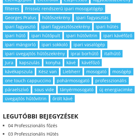
filteres
Frissvíz rendszerű ipari mosogatógép
Georges Pralus
hűtőszekrény
ipari fagyasztás
ipari fagyasztó
ipari fagyasztószekrény
ipari hűtés
ipari hűtő
ipari hűtőpult
ipari hűtővitrin
ipari kávéfőző
ipari mángorló
ipari sokkoló
ipari vasalógép
ipari üvegajtós hűtőszekrény
iprai borhűtő
italhűtő
Jura
kapszulás
konyha
kávé
kávéfőző
kávékapszula
Kész van
Liebherr
mosogató
mosógép
one touch cappuccino
pohármosogató
professzionális
páraelszívó
sous vide
tányérmosogató
új energiacimke
üvegajtós hűtővitrin
őrölt kávé
LEGUTÓBBI BEJEGYZÉSEK
04 Professzionális főzés
03 Professzionális Hűtés