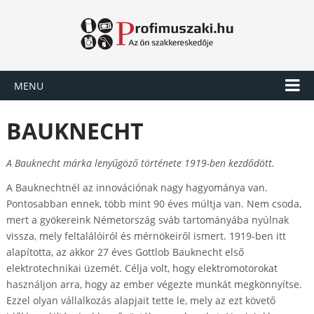
MENU
BAUKNECHT
A Bauknecht márka lenyűgöző története 1919-ben kezdődött.
A Bauknechtnél az innovációnak nagy hagyománya van.
Pontosabban ennek, több mint 90 éves múltja van. Nem csoda,
mert a gyökereink Németország sváb tartományába nyúlnak
vissza, mely feltalálóiról és mérnökeiről ismert. 1919-ben itt
alapította, az akkor 27 éves Gottlob Bauknecht első
elektrotechnikai üzemét. Célja volt, hogy elektromotorokat
használjon arra, hogy az ember végezte munkát megkönnyítse.
Ezzel olyan vállalkozás alapjait tette le, mely az ezt követő