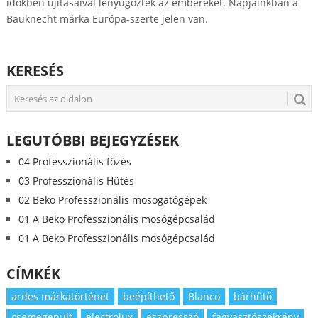
időkben újításaival lenyűgözték az embereket. Napjainkban a
Bauknecht márka Európa-szerte jelen van.
KERESÉS
LEGUTÓBBI BEJEGYZÉSEK
04 Professzionális főzés
03 Professzionális Hűtés
02 Beko Professzionális mosogatógépek
01 A Beko Professzionális mosógépcsalád
01 A Beko Professzionális mosógépcsalád
CÍMKÉK
ardes márkatörténet
beépíthető
Blanco
bárhűtő
csemegepult
electrolux
eszpresszó
fagyasztószekrény