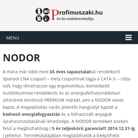
MENU
NODOR
A mára már több mint
65 éves tapasztalat
tal rendelkező
Spanyol CNA csoport – mely csoportnak tagja a CATA is – célja
volt, hogy létrehozzon egy ergonomikus, kiemelkedő
esztétikummal rendelkező, és az energiafelhasználásban
úttörőnek minősülő PRÉMIUM márkát, ami a NODOR nevet
kapta. A megvalósítás során jelentős hangsúlyt kapott a
kedvező energiafogyasztás
és a felhasznált anyagok
újrahasznosításának lehetősége. A NODOR termékeit ezeken
felül a megbízhatóság (
5 év teljeskörű garancia!!! 2014.12.31-ig
) jellemzi. Termékskálájában megtalálhatók a beépíthető