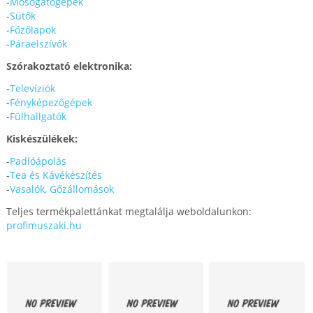
-
Mosogatógépek
-
Sütők
-
Főzőlapok
-
Páraelszívók
Szórakoztató elektronika:
-
Televíziók
-
Fényképezőgépek
-
Fülhallgatók
Kiskészülékek:
-
Padlóápolás
-
Tea és Kávékészítés
-
Vasalók, Gőzállomások
Teljes termékpalettánkat megtalálja weboldalunkon:
profimuszaki.hu