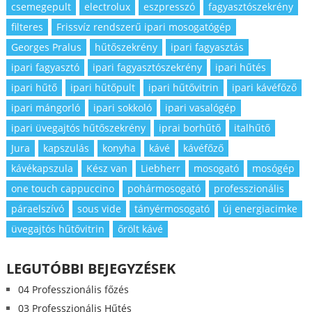
csemegepult
electrolux
eszpresszó
fagyasztószekrény
filteres
Frissvíz rendszerű ipari mosogatógép
Georges Pralus
hűtőszekrény
ipari fagyasztás
ipari fagyasztó
ipari fagyasztószekrény
ipari hűtés
ipari hűtő
ipari hűtőpult
ipari hűtővitrin
ipari kávéfőző
ipari mángorló
ipari sokkoló
ipari vasalógép
ipari üvegajtós hűtőszekrény
iprai borhűtő
italhűtő
Jura
kapszulás
konyha
kávé
kávéfőző
kávékapszula
Kész van
Liebherr
mosogató
mosógép
one touch cappuccino
pohármosogató
professzionális
páraelszívó
sous vide
tányérmosogató
új energiacimke
üvegajtós hűtővitrin
őrölt kávé
LEGUTÓBBI BEJEGYZÉSEK
04 Professzionális főzés
03 Professzionális Hűtés