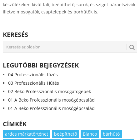
készülékeken kívül fali, beépíthető, sarok, és sziget páraelszívók
illetve mosogatók, csaptelepek és borhűtők is.
KERESÉS
LEGUTÓBBI BEJEGYZÉSEK
04 Professzionális főzés
03 Professzionális Hűtés
02 Beko Professzionális mosogatógépek
01 A Beko Professzionális mosógépcsalád
01 A Beko Professzionális mosógépcsalád
CÍMKÉK
ardes márkatörténet
beépíthető
Blanco
bárhűtő