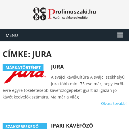
MENU
CÍMKE:
JURA
JURA
MÁRKATÖRTÉNET
A svájci kávékultúra A svájci székhelyű
Jura több mint 75 éve már, hogy évről-
évre egyre tökéletesebb kávéfőzőgépeket gyárt az igazán jó
kávét kedvelők számára. Ma már a világ
Olvass tovább!
IPARI KÁVÉFŐZŐ
SZAKKERESKEDŐ