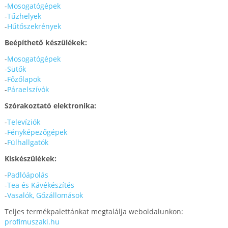
-
Mosogatógépek
-
Tűzhelyek
-
Hűtőszekrények
Beépíthető készülékek:
-
Mosogatógépek
-
Sütők
-
Főzőlapok
-
Páraelszívók
Szórakoztató elektronika:
-
Televíziók
-
Fényképezőgépek
-
Fülhallgatók
Kiskészülékek:
-
Padlóápolás
-
Tea és Kávékészítés
-
Vasalók, Gőzállomások
Teljes termékpalettánkat megtalálja weboldalunkon:
profimuszaki.hu