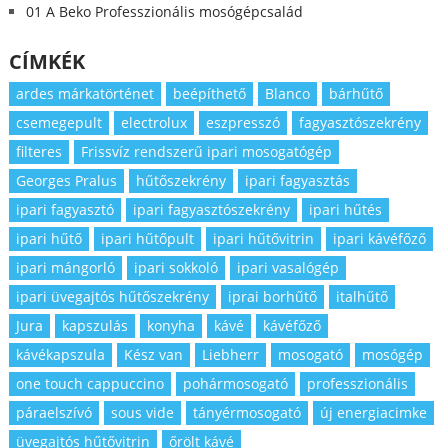
01 A Beko Professzionális mosógépcsalád
CÍMKÉK
ardes márkatörténet
beépíthető
Blanco
bárhűtő
csemegepult
electrolux
eszpresszó
fagyasztószekrény
filteres
Frissvíz rendszerű ipari mosogatógép
Georges Pralus
hűtőszekrény
ipari fagyasztás
ipari fagyasztó
ipari fagyasztószekrény
ipari hűtés
ipari hűtő
ipari hűtőpult
ipari hűtővitrin
ipari kávéfőző
ipari mángorló
ipari sokkoló
ipari vasalógép
ipari üvegajtós hűtőszekrény
iprai borhűtő
italhűtő
Jura
kapszulás
konyha
kávé
kávéfőző
kávékapszula
Kész van
Liebherr
mosogató
mosógép
one touch cappuccino
pohármosogató
professzionális
páraelszívó
sous vide
tányérmosogató
új energiacimke
üvegajtós hűtővitrin
őrölt kávé