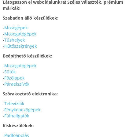
Látogasson el weboldalunkra! Széles választék, prémium
márkák!
Szabadon álló készülékek:
-
Mosógépek
-
Mosogatógépek
-
Tűzhelyek
-
Hűtőszekrények
Beépíthető készülékek:
-
Mosogatógépek
-
Sütők
-
Főzőlapok
-
Páraelszívók
Szórakoztató elektronika:
-
Televíziók
-
Fényképezőgépek
-
Fülhallgatók
Kiskészülékek:
-
Padlóápolás