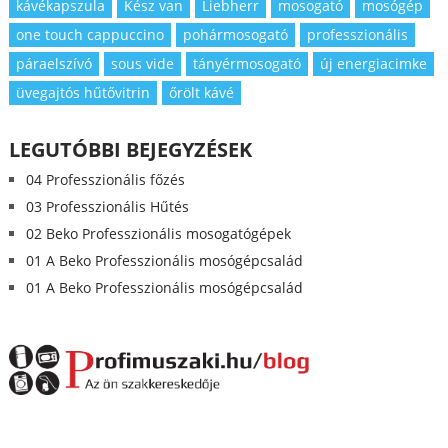
kávékapszula
Kész van
Liebherr
mosogató
mosógép
one touch cappuccino
pohármosogató
professzionális
páraelszívó
sous vide
tányérmosogató
új energiacimke
üvegajtós hűtővitrin
őrölt kávé
LEGUTÓBBI BEJEGYZÉSEK
04 Professzionális főzés
03 Professzionális Hűtés
02 Beko Professzionális mosogatógépek
01 A Beko Professzionális mosógépcsalád
01 A Beko Professzionális mosógépcsalád