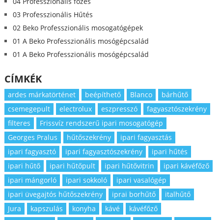
04 Professzionális főzés
03 Professzionális Hűtés
02 Beko Professzionális mosogatógépek
01 A Beko Professzionális mosógépcsalád
01 A Beko Professzionális mosógépcsalád
CÍMKÉK
ardes márkatörténet
beépíthető
Blanco
bárhűtő
csemegepult
electrolux
eszpresszó
fagyasztószekrény
filteres
Frissvíz rendszerű ipari mosogatógép
Georges Pralus
hűtőszekrény
ipari fagyasztás
ipari fagyasztó
ipari fagyasztószekrény
ipari hűtés
ipari hűtő
ipari hűtőpult
ipari hűtővitrin
ipari kávéfőző
ipari mángorló
ipari sokkoló
ipari vasalógép
ipari üvegajtós hűtőszekrény
iprai borhűtő
italhűtő
Jura
kapszulás
konyha
kávé
kávéfőző