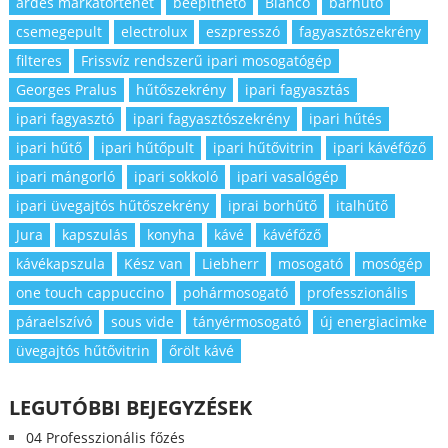
ardes márkatörténet
beépíthető
Blanco
bárhűtő
csemegepult
electrolux
eszpresszó
fagyasztószekrény
filteres
Frissvíz rendszerű ipari mosogatógép
Georges Pralus
hűtőszekrény
ipari fagyasztás
ipari fagyasztó
ipari fagyasztószekrény
ipari hűtés
ipari hűtő
ipari hűtőpult
ipari hűtővitrin
ipari kávéfőző
ipari mángorló
ipari sokkoló
ipari vasalógép
ipari üvegajtós hűtőszekrény
iprai borhűtő
italhűtő
Jura
kapszulás
konyha
kávé
kávéfőző
kávékapszula
Kész van
Liebherr
mosogató
mosógép
one touch cappuccino
pohármosogató
professzionális
páraelszívó
sous vide
tányérmosogató
új energiacimke
üvegajtós hűtővitrin
őrölt kávé
LEGUTÓBBI BEJEGYZÉSEK
04 Professzionális főzés