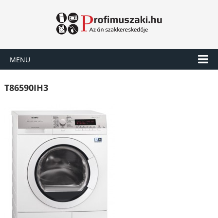
MENU
T86590IH3