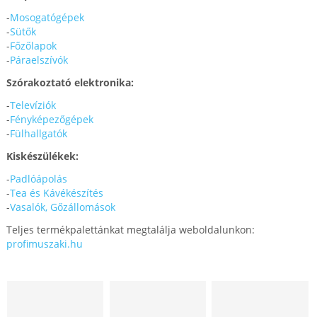
-
Mosogatógépek
-
Sütők
-
Főzőlapok
-
Páraelszívók
Szórakoztató elektronika:
-
Televíziók
-
Fényképezőgépek
-
Fülhallgatók
Kiskészülékek:
-
Padlóápolás
-
Tea és Kávékészítés
-
Vasalók, Gőzállomások
Teljes termékpalettánkat megtalálja weboldalunkon:
profimuszaki.hu