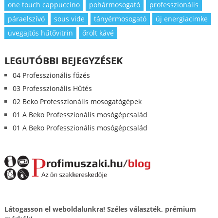
one touch cappuccino
pohármosogató
professzionális
páraelszívó
sous vide
tányérmosogató
új energiacimke
üvegajtós hűtővitrin
őrölt kávé
LEGUTÓBBI BEJEGYZÉSEK
04 Professzionális főzés
03 Professzionális Hűtés
02 Beko Professzionális mosogatógépek
01 A Beko Professzionális mosógépcsalád
01 A Beko Professzionális mosógépcsalád
Látogasson el weboldalunkra! Széles választék, prémium