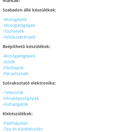
márkák!
Szabadon álló készülékek:
-
Mosógépek
-
Mosogatógépek
-
Tűzhelyek
-
Hűtőszekrények
Beépíthető készülékek:
-
Mosogatógépek
-
Sütők
-
Főzőlapok
-
Páraelszívók
Szórakoztató elektronika:
-
Televíziók
-
Fényképezőgépek
-
Fülhallgatók
Kiskészülékek:
-
Padlóápolás
-
Tea és Kávékészítés