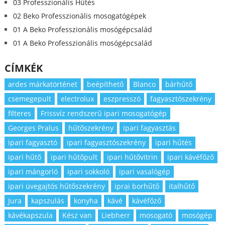
03 Professzionális Hűtés
02 Beko Professzionális mosogatógépek
01 A Beko Professzionális mosógépcsalád
01 A Beko Professzionális mosógépcsalád
CÍMKÉK
ardes márkatörténet
beépíthető
Blanco
bárhűtő
csemegepult
electrolux
eszpresszó
fagyasztószekrény
filteres
Frissvíz rendszerű ipari mosogatógép
Georges Pralus
hűtőszekrény
ipari fagyasztás
ipari fagyasztó
ipari fagyasztószekrény
ipari hűtés
ipari hűtő
ipari hűtőpult
ipari hűtővitrin
ipari kávéfőző
ipari mángorló
ipari sokkoló
ipari vasalógép
ipari üvegajtós hűtőszekrény
iprai borhűtő
italhűtő
Jura
kapszulás
konyha
kávé
kávéfőző
kávékapszula
Kész van
Liebherr
mosogató
mosógép