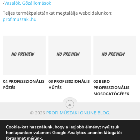
-
Vasalók, Gőzállomások
Teljes termékpalettánkat megtalálja weboldalunkon:
profimuszaki.hu
04 PROFESSZIONÁLIS
03 PROFESSZIONÁLIS
02 BEKO
FŐZÉS
HŰTÉS
PROFESSZIONÁLIS
MOSOGATÓGÉPEK
© 2026
PROFI MŰSZAKI ONLINE BLOG
.
Cookie-kat használunk, hogy a legjobb élményt nyújtsuk
honlapunkon valamint Google Analytics anoním látogatói
forgalmat mérünk.