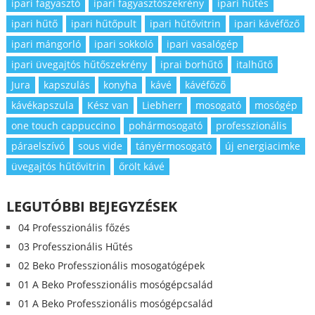
ipari fagyasztó
ipari fagyasztószekrény
ipari hűtés
ipari hűtő
ipari hűtőpult
ipari hűtővitrin
ipari kávéfőző
ipari mángorló
ipari sokkoló
ipari vasalógép
ipari üvegajtós hűtőszekrény
iprai borhűtő
italhűtő
Jura
kapszulás
konyha
kávé
kávéfőző
kávékapszula
Kész van
Liebherr
mosogató
mosógép
one touch cappuccino
pohármosogató
professzionális
páraelszívó
sous vide
tányérmosogató
új energiacimke
üvegajtós hűtővitrin
őrölt kávé
LEGUTÓBBI BEJEGYZÉSEK
04 Professzionális főzés
03 Professzionális Hűtés
02 Beko Professzionális mosogatógépek
01 A Beko Professzionális mosógépcsalád
01 A Beko Professzionális mosógépcsalád