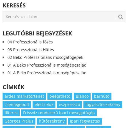
KERESÉS
LEGUTÓBBI BEJEGYZÉSEK
04 Professzionális főzés
03 Professzionális Hűtés
02 Beko Professzionális mosogatógépek
01 A Beko Professzionális mosógépcsalád
01 A Beko Professzionális mosógépcsalád
CÍMKÉK
ardes márkatörténet
beépíthető
Blanco
bárhűtő
csemegepult
electrolux
eszpresszó
fagyasztószekrény
filteres
Frissvíz rendszerű ipari mosogatógép
Georges Pralus
hűtőszekrény
ipari fagyasztás