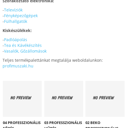
Szórakoztató elektronika:
-
Televíziók
-
Fényképezőgépek
-
Fülhallgatók
Kiskészülékek:
-
Padlóápolás
-
Tea és Kávékészítés
-
Vasalók, Gőzállomások
Teljes termékpalettánkat megtalálja weboldalunkon:
profimuszaki.hu
04 PROFESSZIONÁLIS
03 PROFESSZIONÁLIS
02 BEKO