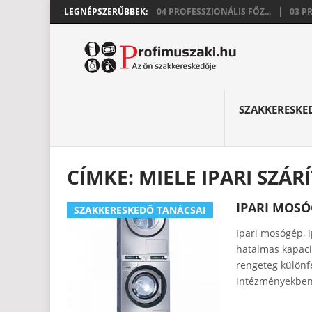
LEGNÉPSZERŰBBEK:
04 PROFESSZIONÁLIS FŐZ...
03 P
SZAKKERESKE
CÍMKE:
MIELE IPARI SZÁR
IPARI MOSÓ
SZAKKERESKEDŐ TANÁCSAI
Ipari mosógép, 
hatalmas kapacit
rengeteg különfé
intézményekben