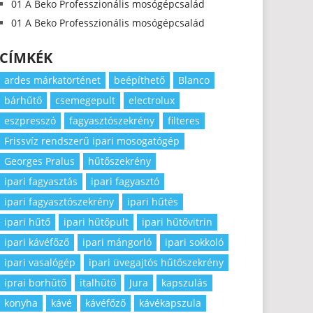
01 A Beko Professzionális mosógépcsalád
01 A Beko Professzionális mosógépcsalád
CÍMKÉK
ardes márkatörténet
beépíthető
Blanco
bárhűtő
csemegepult
electrolux
eszpresszó
fagyasztószekrény
filteres
Frissvíz rendszerű ipari mosogatógép
Georges Pralus
hűtőszekrény
ipari fagyasztás
ipari fagyasztó
ipari fagyasztószekrény
ipari hűtés
ipari hűtő
ipari hűtőpult
ipari hűtővitrin
ipari kávéfőző
ipari mángorló
ipari sokkoló
ipari vasalógép
ipari üvegajtós hűtőszekrény
iprai borhűtő
italhűtő
Jura
kapszulás
konyha
kávé
kávéfőző
kávékapszula