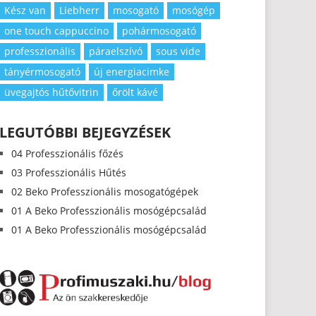
Kész van
Liebherr
mosogató
mosógép
one touch cappuccino
pohármosogató
professzionális
páraelszívó
sous vide
tányérmosogató
új energiacimke
üvegajtós hűtővitrin
őrölt kávé
LEGUTÓBBI BEJEGYZÉSEK
04 Professzionális főzés
03 Professzionális Hűtés
02 Beko Professzionális mosogatógépek
01 A Beko Professzionális mosógépcsalád
01 A Beko Professzionális mosógépcsalád