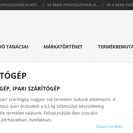
ROFESSZIONÁLIS HŰT...
02 BEKO PROFESSZIONÁLIS...
01 A BEKO PRO
DŐ TANÁCSAI
MÁRKATÖRTÉNET
TERMÉKBEMUT
ÍTÓGÉP
GÉP, IPARI SZÁRÍTÓGÉP
ipari szárítógép nagyon sok területen tudunk alkalmazni. A
ású ipari óriásoktól a 6,5 kg töltetsúlyú készülékekig
le terméket találunk. Felhasználják őket szociális
,kórházakban, óvodákban,
Olvass tovább!