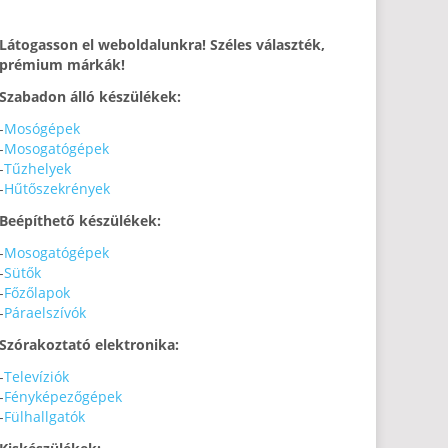
Látogasson el weboldalunkra! Széles választék,
prémium márkák!
Szabadon álló készülékek:
-
Mosógépek
-
Mosogatógépek
-
Tűzhelyek
-
Hűtőszekrények
Beépíthető készülékek:
-
Mosogatógépek
-
Sütők
-
Főzőlapok
-
Páraelszívók
Szórakoztató elektronika:
-
Televíziók
-
Fényképezőgépek
-
Fülhallgatók