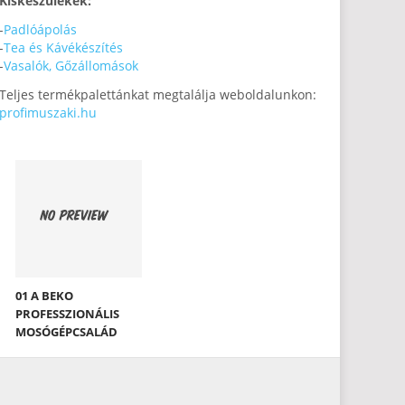
Kiskészülékek:
-
Padlóápolás
-
Tea és Kávékészítés
-
Vasalók, Gőzállomások
Teljes termékpalettánkat megtalálja weboldalunkon:
profimuszaki.hu
01 A BEKO
PROFESSZIONÁLIS
MOSÓGÉPCSALÁD