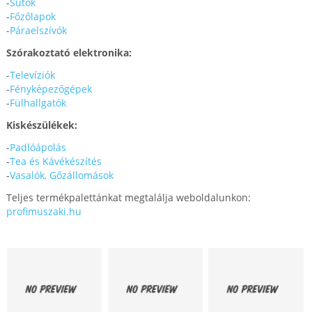
-
Sütők
-
Főzőlapok
-
Páraelszívók
Szórakoztató elektronika:
-
Televíziók
-
Fényképezőgépek
-
Fülhallgatók
Kiskészülékek:
-
Padlóápolás
-
Tea és Kávékészítés
-
Vasalók, Gőzállomások
Teljes termékpalettánkat megtalálja weboldalunkon:
profimuszaki.hu