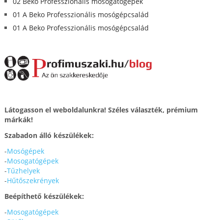
02 Beko Professzionális mosogatógépek
01 A Beko Professzionális mosógépcsalád
01 A Beko Professzionális mosógépcsalád
Látogasson el weboldalunkra! Széles választék, prémium
márkák!
Szabadon álló készülékek:
-
Mosógépek
-
Mosogatógépek
-
Tűzhelyek
-
Hűtőszekrények
Beépíthető készülékek:
-
Mosogatógépek