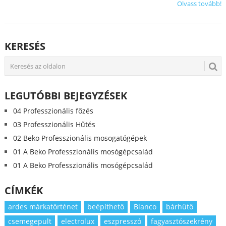
Olvass tovább!
KERESÉS
LEGUTÓBBI BEJEGYZÉSEK
04 Professzionális főzés
03 Professzionális Hűtés
02 Beko Professzionális mosogatógépek
01 A Beko Professzionális mosógépcsalád
01 A Beko Professzionális mosógépcsalád
CÍMKÉK
ardes márkatörténet
beépíthető
Blanco
bárhűtő
csemegepult
electrolux
eszpresszó
fagyasztószekrény