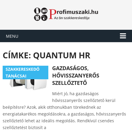
MENU
CÍMKE:
QUANTUM HR
GAZDASÁGOS,
SZAKKERESKEDŐ
HŐVISSZANYERŐS
TANÁCSAI
SZELLŐZTETŐ
Miért jó, ha gazdaságos
hővisszanyerős szellőztető kerül
beépítésre? Azok, akik otthonukban törekednek az
energiatakarékos megoldásokra, a gazdaságos, hővisszanyerős
szellőztető lehet az ideális megoldás. Rendkívül csendes
szellőztetést biztosít a