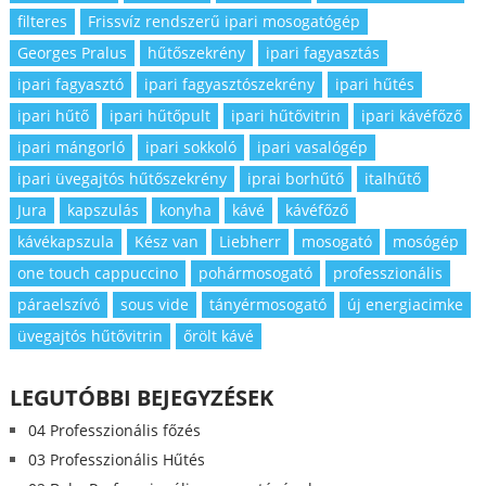
filteres
Frissvíz rendszerű ipari mosogatógép
Georges Pralus
hűtőszekrény
ipari fagyasztás
ipari fagyasztó
ipari fagyasztószekrény
ipari hűtés
ipari hűtő
ipari hűtőpult
ipari hűtővitrin
ipari kávéfőző
ipari mángorló
ipari sokkoló
ipari vasalógép
ipari üvegajtós hűtőszekrény
iprai borhűtő
italhűtő
Jura
kapszulás
konyha
kávé
kávéfőző
kávékapszula
Kész van
Liebherr
mosogató
mosógép
one touch cappuccino
pohármosogató
professzionális
páraelszívó
sous vide
tányérmosogató
új energiacimke
üvegajtós hűtővitrin
őrölt kávé
LEGUTÓBBI BEJEGYZÉSEK
04 Professzionális főzés
03 Professzionális Hűtés