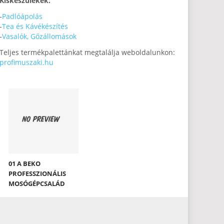
Kiskészülékek:
-
Padlóápolás
-
Tea és Kávékészítés
-
Vasalók, Gőzállomások
Teljes termékpalettánkat megtalálja weboldalunkon:
profimuszaki.hu
01 A BEKO
PROFESSZIONÁLIS
MOSÓGÉPCSALÁD