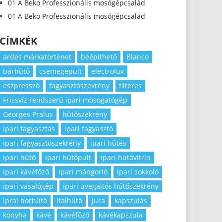
01 A Beko Professzionális mosógépcsalád
01 A Beko Professzionális mosógépcsalád
CÍMKÉK
ardes márkatörténet
beépíthető
Blanco
bárhűtő
csemegepult
electrolux
eszpresszó
fagyasztószekrény
filteres
Frissvíz rendszerű ipari mosogatógép
Georges Pralus
hűtőszekrény
ipari fagyasztás
ipari fagyasztó
ipari fagyasztószekrény
ipari hűtés
ipari hűtő
ipari hűtőpult
ipari hűtővitrin
ipari kávéfőző
ipari mángorló
ipari sokkoló
ipari vasalógép
ipari üvegajtós hűtőszekrény
iprai borhűtő
italhűtő
Jura
kapszulás
konyha
kávé
kávéfőző
kávékapszula