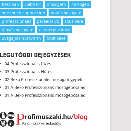
Kész van
Liebherr
mosogató
mosógép
one touch cappuccino
pohármosogató
professzionális
páraelszívó
sous vide
tányérmosogató
új energiacimke
üvegajtós hűtővitrin
őrölt kávé
LEGUTÓBBI BEJEGYZÉSEK
04 Professzionális főzés
03 Professzionális Hűtés
02 Beko Professzionális mosogatógépek
01 A Beko Professzionális mosógépcsalád
01 A Beko Professzionális mosógépcsalád