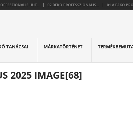
ROFESSZIONÁLIS HŰT...
02 BEKO PROFESSZIONÁLIS...
01 A BEKO PRO
DŐ TANÁCSAI
MÁRKATÖRTÉNET
TERMÉKBEMUT
S 2025 IMAGE[68]