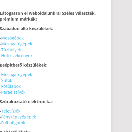
Látogasson el weboldalunkra! Széles választék,
prémium márkák!
Szabadon álló készülékek:
-
Mosógépek
-
Mosogatógépek
-
Tűzhelyek
-
Hűtőszekrények
Beépíthető készülékek:
-
Mosogatógépek
-
Sütők
-
Főzőlapok
-
Páraelszívók
Szórakoztató elektronika:
-
Televíziók
-
Fényképezőgépek
-
Fülhallgatók