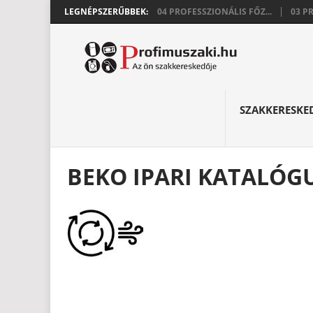
LEGNÉPSZERŰBBEK:
04 PROFESSZIONÁLIS FŐZ...
03 P
SZAKKERESKE
BEKO IPARI KATALÓGU