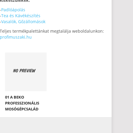
Kiskészülékek:
-
Padlóápolás
-
Tea és Kávékészítés
-
Vasalók, Gőzállomások
Teljes termékpalettánkat megtalálja weboldalunkon:
profimuszaki.hu
01 A BEKO
PROFESSZIONÁLIS
MOSÓGÉPCSALÁD