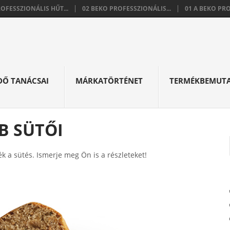
ROFESSZIONÁLIS HŰT...
02 BEKO PROFESSZIONÁLIS...
01 A BEKO PRO
DŐ TANÁCSAI
MÁRKATÖRTÉNET
TERMÉKBEMUT
B SÜTŐI
ték a sütés. Ismerje meg Ön is a részleteket!