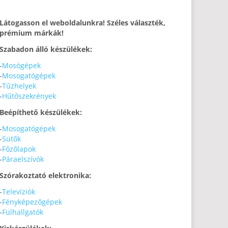
Látogasson el weboldalunkra! Széles választék,
prémium márkák!
Szabadon álló készülékek:
-
Mosógépek
-
Mosogatógépek
-
Tűzhelyek
-
Hűtőszekrények
Beépíthető készülékek:
-
Mosogatógépek
-
Sütők
-
Főzőlapok
-
Páraelszívók
Szórakoztató elektronika:
-
Televíziók
-
Fényképezőgépek
-
Fülhallgatók