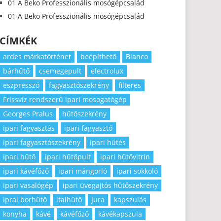
01 A Beko Professzionális mosógépcsalád
01 A Beko Professzionális mosógépcsalád
CÍMKÉK
ardes márkatörténet
beépíthető
Blanco
bárhűtő
csemegepult
electrolux
eszpresszó
fagyasztószekrény
filteres
Frissvíz rendszerű ipari mosogatógép
Georges Pralus
hűtőszekrény
ipari fagyasztás
ipari fagyasztó
ipari fagyasztószekrény
ipari hűtés
ipari hűtő
ipari hűtőpult
ipari hűtővitrin
ipari kávéfőző
ipari mángorló
ipari sokkoló
ipari vasalógép
ipari üvegajtós hűtőszekrény
iprai borhűtő
italhűtő
Jura
kapszulás
konyha
kávé
kávéfőző
kávékapszula