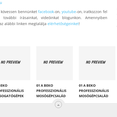
hu
ük kövessen bennünket
facebook
-on,
youtube
-on, iratkozzon fel
al további írásainkat, videóinkat blogunkon. Amennyiben
az alábbi linken megtalálja
elérhetőségeinket
!
BEKO
01 A BEKO
01 A BEKO
FESSZIONÁLIS
PROFESSZIONÁLIS
PROFESSZIONÁLIS
SOGATÓGÉPEK
MOSÓGÉPCSALÁD
MOSÓGÉPCSALÁD