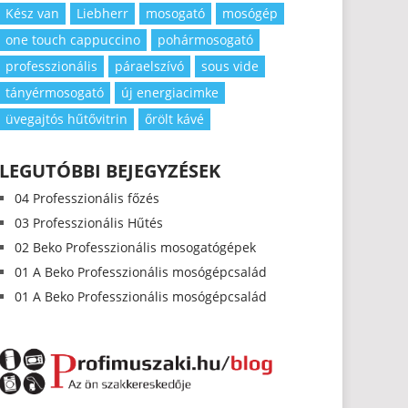
Kész van
Liebherr
mosogató
mosógép
one touch cappuccino
pohármosogató
professzionális
páraelszívó
sous vide
tányérmosogató
új energiacimke
üvegajtós hűtővitrin
őrölt kávé
LEGUTÓBBI BEJEGYZÉSEK
04 Professzionális főzés
03 Professzionális Hűtés
02 Beko Professzionális mosogatógépek
01 A Beko Professzionális mosógépcsalád
01 A Beko Professzionális mosógépcsalád