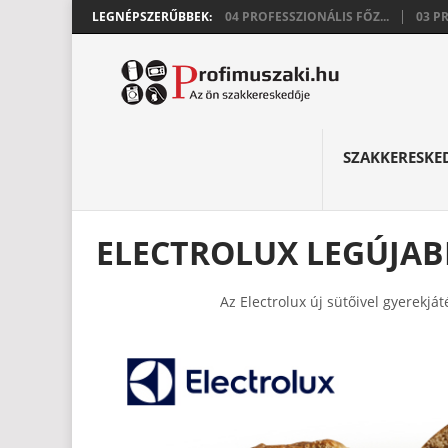
LEGNÉPSZERŰBBEK:
04 PROFESSZIONÁLIS FŐZ...
03 P
SZAKKERESKE
ELECTROLUX LEGÚJAB
Az Electrolux új sütőivel gyerekjá