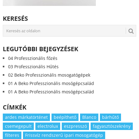
KERESÉS
LEGUTÓBBI BEJEGYZÉSEK
04 Professzionális főzés
03 Professzionális Hűtés
02 Beko Professzionális mosogatógépek
01 A Beko Professzionális mosógépcsalád
01 A Beko Professzionális mosógépcsalád
CÍMKÉK
ardes márkatörténet
beépíthető
Blanco
bárhűtő
csemegepult
electrolux
eszpresszó
fagyasztószekrény
filteres
Frissvíz rendszerű ipari mosogatógép