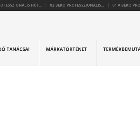
ROFESSZIONÁLIS HŰT...
02 BEKO PROFESSZIONÁLIS...
01 A BEKO PRO
DŐ TANÁCSAI
MÁRKATÖRTÉNET
TERMÉKBEMUT