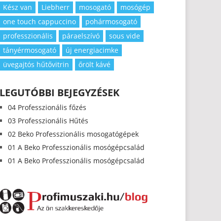
Kész van
Liebherr
mosogató
mosógép
one touch cappuccino
pohármosogató
professzionális
páraelszívó
sous vide
tányérmosogató
új energiacimke
üvegajtós hűtővitrin
őrölt kávé
LEGUTÓBBI BEJEGYZÉSEK
04 Professzionális főzés
03 Professzionális Hűtés
02 Beko Professzionális mosogatógépek
01 A Beko Professzionális mosógépcsalád
01 A Beko Professzionális mosógépcsalád