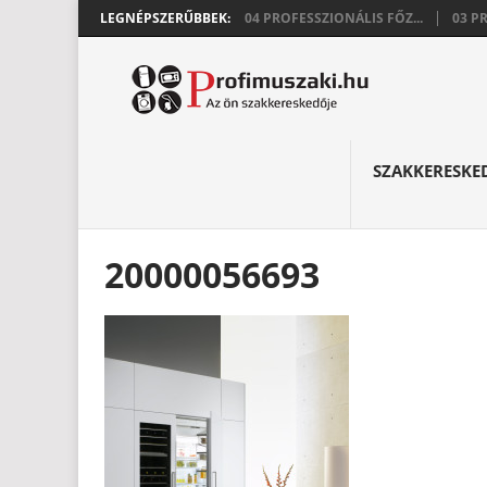
LEGNÉPSZERŰBBEK:
04 PROFESSZIONÁLIS FŐZ...
03 P
SZAKKERESKE
20000056693