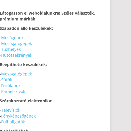
Látogasson el weboldalunkra! Széles választék,
prémium márkák!
Szabadon álló készülékek:
-
Mosógépek
-
Mosogatógépek
-
Tűzhelyek
-
Hűtőszekrények
Beépíthető készülékek:
-
Mosogatógépek
-
Sütők
-
Főzőlapok
-
Páraelszívók
Szórakoztató elektronika:
-
Televíziók
-
Fényképezőgépek
-
Fülhallgatók