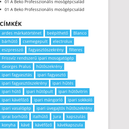
01 A Beko Professzionális mosógépcsalád
01 A Beko Professzionális mosógépcsalád
CÍMKÉK
ardes márkatörténet
beépíthető
Blanco
bárhűtő
csemegepult
electrolux
eszpresszó
fagyasztószekrény
filteres
Frissvíz rendszerű ipari mosogatógép
Georges Pralus
hűtőszekrény
ipari fagyasztás
ipari fagyasztó
ipari fagyasztószekrény
ipari hűtés
ipari hűtő
ipari hűtőpult
ipari hűtővitrin
ipari kávéfőző
ipari mángorló
ipari sokkoló
ipari vasalógép
ipari üvegajtós hűtőszekrény
iprai borhűtő
italhűtő
Jura
kapszulás
konyha
kávé
kávéfőző
kávékapszula