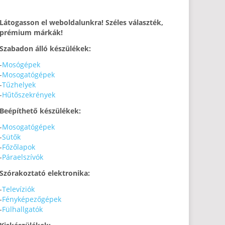
Látogasson el weboldalunkra! Széles választék,
prémium márkák!
Szabadon álló készülékek:
-
Mosógépek
-
Mosogatógépek
-
Tűzhelyek
-
Hűtőszekrények
Beépíthető készülékek:
-
Mosogatógépek
-
Sütők
-
Főzőlapok
-
Páraelszívók
Szórakoztató elektronika:
-
Televíziók
-
Fényképezőgépek
-
Fülhallgatók