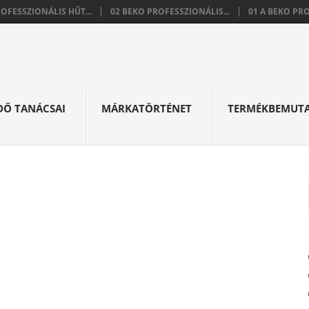
ROFESSZIONÁLIS HŰT...
02 BEKO PROFESSZIONÁLIS...
01 A BEKO PRO
DŐ TANÁCSAI
MÁRKATÖRTÉNET
TERMÉKBEMUT