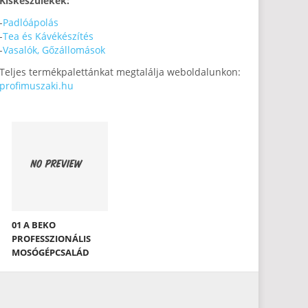
Kiskészülékek:
-
Padlóápolás
-
Tea és Kávékészítés
-
Vasalók, Gőzállomások
Teljes termékpalettánkat megtalálja weboldalunkon:
profimuszaki.hu
01 A BEKO
PROFESSZIONÁLIS
MOSÓGÉPCSALÁD