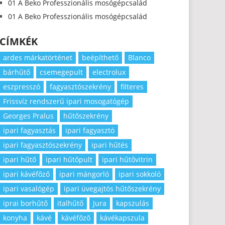
01 A Beko Professzionális mosógépcsalád
01 A Beko Professzionális mosógépcsalád
CÍMKÉK
ardes márkatörténet
beépíthető
Blanco
bárhűtő
csemegepult
electrolux
eszpresszó
fagyasztószekrény
filteres
Frissvíz rendszerű ipari mosogatógép
Georges Pralus
hűtőszekrény
ipari fagyasztás
ipari fagyasztó
ipari fagyasztószekrény
ipari hűtés
ipari hűtő
ipari hűtőpult
ipari hűtővitrin
ipari kávéfőző
ipari mángorló
ipari sokkoló
ipari vasalógép
ipari üvegajtós hűtőszekrény
iprai borhűtő
italhűtő
Jura
kapszulás
konyha
kávé
kávéfőző
kávékapszula