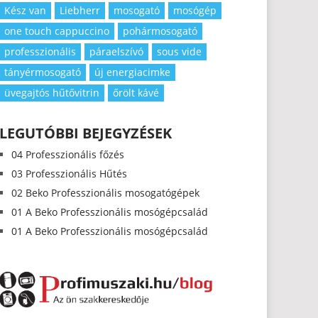
Kész van
Liebherr
mosogató
mosógép
one touch cappuccino
pohármosogató
professzionális
páraelszívó
sous vide
tányérmosogató
új energiacimke
üvegajtós hűtővitrin
őrölt kávé
LEGUTÓBBI BEJEGYZÉSEK
04 Professzionális főzés
03 Professzionális Hűtés
02 Beko Professzionális mosogatógépek
01 A Beko Professzionális mosógépcsalád
01 A Beko Professzionális mosógépcsalád