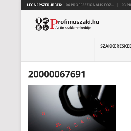
LEGNÉPSZERŰBBEK:
04 PROFESSZIONÁLIS FŐZ...
03 P
SZAKKERESKE
20000067691