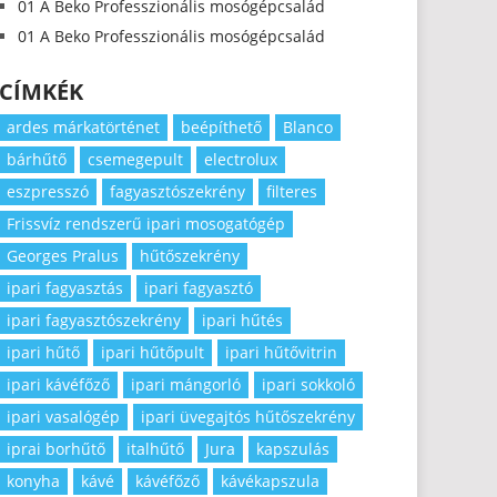
01 A Beko Professzionális mosógépcsalád
01 A Beko Professzionális mosógépcsalád
CÍMKÉK
ardes márkatörténet
beépíthető
Blanco
bárhűtő
csemegepult
electrolux
eszpresszó
fagyasztószekrény
filteres
Frissvíz rendszerű ipari mosogatógép
Georges Pralus
hűtőszekrény
ipari fagyasztás
ipari fagyasztó
ipari fagyasztószekrény
ipari hűtés
ipari hűtő
ipari hűtőpult
ipari hűtővitrin
ipari kávéfőző
ipari mángorló
ipari sokkoló
ipari vasalógép
ipari üvegajtós hűtőszekrény
iprai borhűtő
italhűtő
Jura
kapszulás
konyha
kávé
kávéfőző
kávékapszula