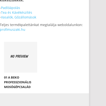
Kiskészülékek:
-
Padlóápolás
-
Tea és Kávékészítés
-
Vasalók, Gőzállomások
Teljes termékpalettánkat megtalálja weboldalunkon:
profimuszaki.hu
01 A BEKO
PROFESSZIONÁLIS
MOSÓGÉPCSALÁD