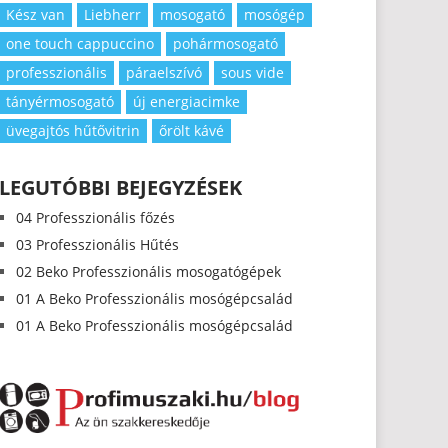
Kész van
Liebherr
mosogató
mosógép
one touch cappuccino
pohármosogató
professzionális
páraelszívó
sous vide
tányérmosogató
új energiacimke
üvegajtós hűtővitrin
őrölt kávé
LEGUTÓBBI BEJEGYZÉSEK
04 Professzionális főzés
03 Professzionális Hűtés
02 Beko Professzionális mosogatógépek
01 A Beko Professzionális mosógépcsalád
01 A Beko Professzionális mosógépcsalád