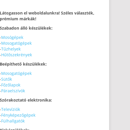
Látogasson el weboldalunkra! Széles választék,
prémium márkák!
Szabadon álló készülékek:
-
Mosógépek
-
Mosogatógépek
-
Tűzhelyek
-
Hűtőszekrények
Beépíthető készülékek:
-
Mosogatógépek
-
Sütők
-
Főzőlapok
-
Páraelszívók
Szórakoztató elektronika:
-
Televíziók
-
Fényképezőgépek
-
Fülhallgatók