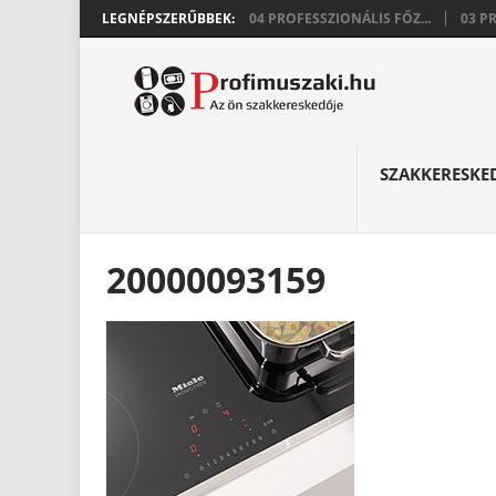
LEGNÉPSZERŰBBEK:
04 PROFESSZIONÁLIS FŐZ...
03 P
SZAKKERESKE
20000093159