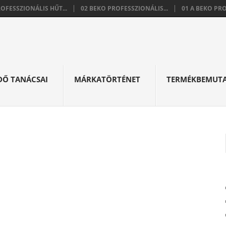
ROFESSZIONÁLIS HŰT...
02 BEKO PROFESSZIONÁLIS...
01 A BEKO PRO
DŐ TANÁCSAI
MÁRKATÖRTÉNET
TERMÉKBEMUT