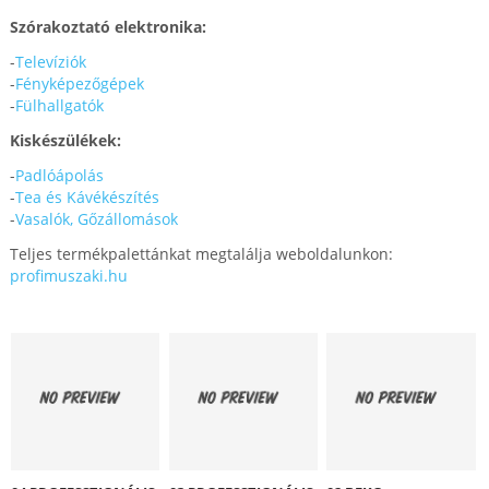
Szórakoztató elektronika:
-
Televíziók
-
Fényképezőgépek
-
Fülhallgatók
Kiskészülékek:
-
Padlóápolás
-
Tea és Kávékészítés
-
Vasalók, Gőzállomások
Teljes termékpalettánkat megtalálja weboldalunkon:
profimuszaki.hu