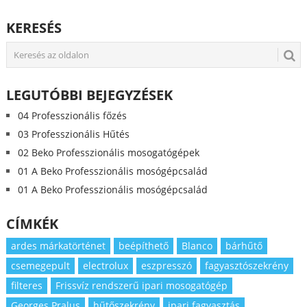
KERESÉS
LEGUTÓBBI BEJEGYZÉSEK
04 Professzionális főzés
03 Professzionális Hűtés
02 Beko Professzionális mosogatógépek
01 A Beko Professzionális mosógépcsalád
01 A Beko Professzionális mosógépcsalád
CÍMKÉK
ardes márkatörténet
beépíthető
Blanco
bárhűtő
csemegepult
electrolux
eszpresszó
fagyasztószekrény
filteres
Frissvíz rendszerű ipari mosogatógép
Georges Pralus
hűtőszekrény
ipari fagyasztás