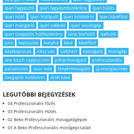
ipari fagyasztó
ipari fagyasztószekrény
ipari hűtés
ipari hűtő
ipari hűtőpult
ipari hűtővitrin
ipari kávéfőző
ipari mángorló
ipari sokkoló
ipari vasalógép
ipari üvegajtós hűtőszekrény
iprai borhűtő
italhűtő
Jura
kapszulás
konyha
kávé
kávéfőző
kávékapszula
Kész van
Liebherr
mosogató
mosógép
one touch cappuccino
pohármosogató
professzionális
páraelszívó
sous vide
tányérmosogató
új energiacimke
üvegajtós hűtővitrin
őrölt kávé
LEGUTÓBBI BEJEGYZÉSEK
04 Professzionális főzés
03 Professzionális Hűtés
02 Beko Professzionális mosogatógépek
01 A Beko Professzionális mosógépcsalád