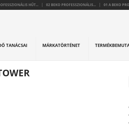
ROFESSZIONÁLIS HŰT...
02 BEKO PROFESSZIONÁLIS...
01 A BEKO PRO
DŐ TANÁCSAI
MÁRKATÖRTÉNET
TERMÉKBEMUT
ETOWER