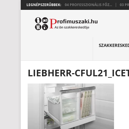
LEGNÉPSZERŰBBEK:
04 PROFESSZIONÁLIS FŐZ...
03 P
SZAKKERESKE
LIEBHERR-CFUL21_IC