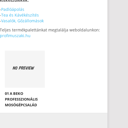
Kiskészülékek:
-
Padlóápolás
-
Tea és Kávékészítés
-
Vasalók, Gőzállomások
Teljes termékpalettánkat megtalálja weboldalunkon:
profimuszaki.hu
01 A BEKO
PROFESSZIONÁLIS
MOSÓGÉPCSALÁD