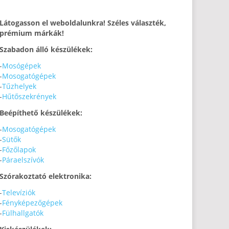
Látogasson el weboldalunkra! Széles választék,
prémium márkák!
Szabadon álló készülékek:
-
Mosógépek
-
Mosogatógépek
-
Tűzhelyek
-
Hűtőszekrények
Beépíthető készülékek:
-
Mosogatógépek
-
Sütők
-
Főzőlapok
-
Páraelszívók
Szórakoztató elektronika:
-
Televíziók
-
Fényképezőgépek
-
Fülhallgatók