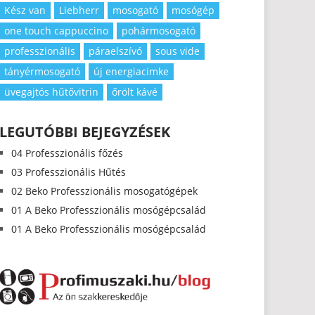
Kész van
Liebherr
mosogató
mosógép
one touch cappuccino
pohármosogató
professzionális
páraelszívó
sous vide
tányérmosogató
új energiacimke
üvegajtós hűtővitrin
őrölt kávé
LEGUTÓBBI BEJEGYZÉSEK
04 Professzionális főzés
03 Professzionális Hűtés
02 Beko Professzionális mosogatógépek
01 A Beko Professzionális mosógépcsalád
01 A Beko Professzionális mosógépcsalád