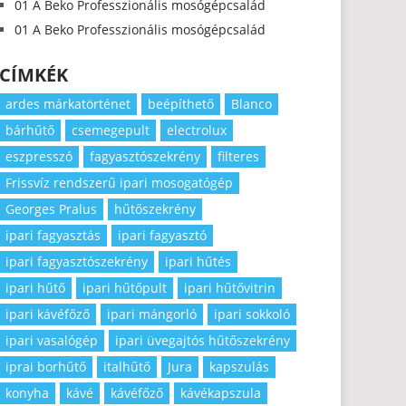
01 A Beko Professzionális mosógépcsalád
01 A Beko Professzionális mosógépcsalád
CÍMKÉK
ardes márkatörténet
beépíthető
Blanco
bárhűtő
csemegepult
electrolux
eszpresszó
fagyasztószekrény
filteres
Frissvíz rendszerű ipari mosogatógép
Georges Pralus
hűtőszekrény
ipari fagyasztás
ipari fagyasztó
ipari fagyasztószekrény
ipari hűtés
ipari hűtő
ipari hűtőpult
ipari hűtővitrin
ipari kávéfőző
ipari mángorló
ipari sokkoló
ipari vasalógép
ipari üvegajtós hűtőszekrény
iprai borhűtő
italhűtő
Jura
kapszulás
konyha
kávé
kávéfőző
kávékapszula