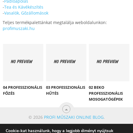
-
Padlóápolás
-
Tea és Kávékészítés
-
Vasalók, Gőzállomások
Teljes termékpalettánkat megtalálja weboldalunkon:
profimuszaki.hu
04 PROFESSZIONÁLIS
03 PROFESSZIONÁLIS
02 BEKO
FŐZÉS
HŰTÉS
PROFESSZIONÁLIS
MOSOGATÓGÉPEK
© 2026
PROFI MŰSZAKI ONLINE BLOG
.
Cookie-kat használunk, hogy a legjobb élményt nyújtsuk