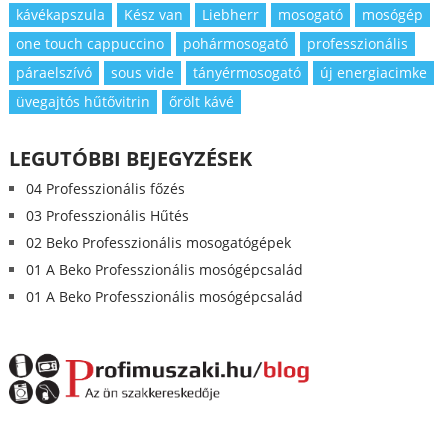
kávékapszula
Kész van
Liebherr
mosogató
mosógép
one touch cappuccino
pohármosogató
professzionális
páraelszívó
sous vide
tányérmosogató
új energiacimke
üvegajtós hűtővitrin
őrölt kávé
LEGUTÓBBI BEJEGYZÉSEK
04 Professzionális főzés
03 Professzionális Hűtés
02 Beko Professzionális mosogatógépek
01 A Beko Professzionális mosógépcsalád
01 A Beko Professzionális mosógépcsalád