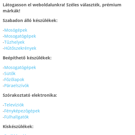
Látogasson el weboldalunkra! Széles választék, prémium
márkák!
Szabadon álló készülékek:
-
Mosógépek
-
Mosogatógépek
-
Tűzhelyek
-
Hűtőszekrények
Beépíthető készülékek:
-
Mosogatógépek
-
Sütők
-
Főzőlapok
-
Páraelszívók
Szórakoztató elektronika:
-
Televíziók
-
Fényképezőgépek
-
Fülhallgatók
Kiskészülékek: