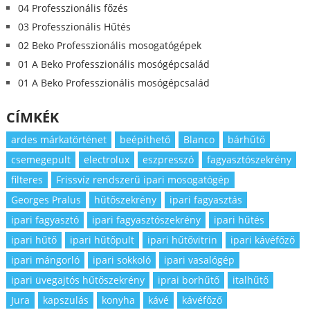
04 Professzionális főzés
03 Professzionális Hűtés
02 Beko Professzionális mosogatógépek
01 A Beko Professzionális mosógépcsalád
01 A Beko Professzionális mosógépcsalád
CÍMKÉK
ardes márkatörténet
beépíthető
Blanco
bárhűtő
csemegepult
electrolux
eszpresszó
fagyasztószekrény
filteres
Frissvíz rendszerű ipari mosogatógép
Georges Pralus
hűtőszekrény
ipari fagyasztás
ipari fagyasztó
ipari fagyasztószekrény
ipari hűtés
ipari hűtő
ipari hűtőpult
ipari hűtővitrin
ipari kávéfőző
ipari mángorló
ipari sokkoló
ipari vasalógép
ipari üvegajtós hűtőszekrény
iprai borhűtő
italhűtő
Jura
kapszulás
konyha
kávé
kávéfőző