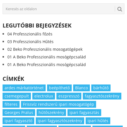
LEGUTÓBBI BEJEGYZÉSEK
04 Professzionális főzés
03 Professzionális Hűtés
02 Beko Professzionális mosogatógépek
01 A Beko Professzionális mosógépcsalád
01 A Beko Professzionális mosógépcsalád
CÍMKÉK
ardes márkatörténet
beépíthető
Blanco
bárhűtő
csemegepult
electrolux
eszpresszó
fagyasztószekrény
filteres
Frissvíz rendszerű ipari mosogatógép
Georges Pralus
hűtőszekrény
ipari fagyasztás
ipari fagyasztó
ipari fagyasztószekrény
ipari hűtés