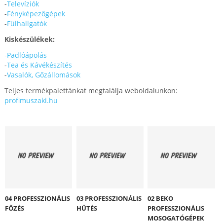
-
Televíziók
-
Fényképezőgépek
-
Fülhallgatók
Kiskészülékek:
-
Padlóápolás
-
Tea és Kávékészítés
-
Vasalók, Gőzállomások
Teljes termékpalettánkat megtalálja weboldalunkon:
profimuszaki.hu
04 PROFESSZIONÁLIS
03 PROFESSZIONÁLIS
02 BEKO
FŐZÉS
HŰTÉS
PROFESSZIONÁLIS
MOSOGATÓGÉPEK