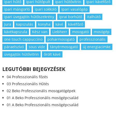
ipari hűtő
ipari hűtőpult
ipari hűtővitrin
ipari kávéfőző
ipari mángorló
ipari sokkoló
ipari vasalógép
ipari üvegajtós hűtőszekrény
iprai borhűtő
italhűtő
Jura
kapszulás
konyha
kávé
kávéfőző
kávékapszula
Kész van
Liebherr
mosogató
mosógép
one touch cappuccino
pohármosogató
professzionális
páraelszívó
sous vide
tányérmosogató
új energiacimke
üvegajtós hűtővitrin
őrölt kávé
LEGUTÓBBI BEJEGYZÉSEK
04 Professzionális főzés
03 Professzionális Hűtés
02 Beko Professzionális mosogatógépek
01 A Beko Professzionális mosógépcsalád
01 A Beko Professzionális mosógépcsalád