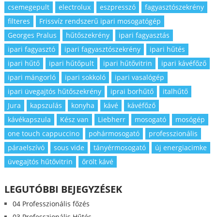
csemegepult
electrolux
eszpresszó
fagyasztószekrény
filteres
Frissvíz rendszerű ipari mosogatógép
Georges Pralus
hűtőszekrény
ipari fagyasztás
ipari fagyasztó
ipari fagyasztószekrény
ipari hűtés
ipari hűtő
ipari hűtőpult
ipari hűtővitrin
ipari kávéfőző
ipari mángorló
ipari sokkoló
ipari vasalógép
ipari üvegajtós hűtőszekrény
iprai borhűtő
italhűtő
Jura
kapszulás
konyha
kávé
kávéfőző
kávékapszula
Kész van
Liebherr
mosogató
mosógép
one touch cappuccino
pohármosogató
professzionális
páraelszívó
sous vide
tányérmosogató
új energiacimke
üvegajtós hűtővitrin
őrölt kávé
LEGUTÓBBI BEJEGYZÉSEK
04 Professzionális főzés
03 Professzionális Hűtés