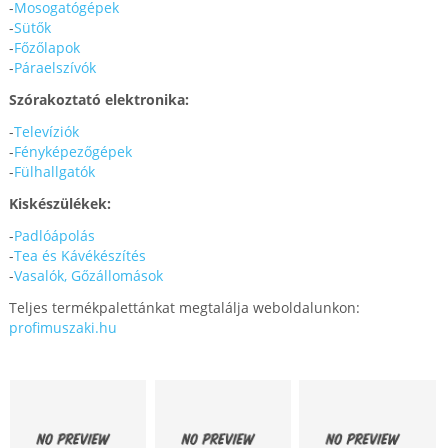
-
Mosogatógépek
-
Sütők
-
Főzőlapok
-
Páraelszívók
Szórakoztató elektronika:
-
Televíziók
-
Fényképezőgépek
-
Fülhallgatók
Kiskészülékek:
-
Padlóápolás
-
Tea és Kávékészítés
-
Vasalók, Gőzállomások
Teljes termékpalettánkat megtalálja weboldalunkon:
profimuszaki.hu